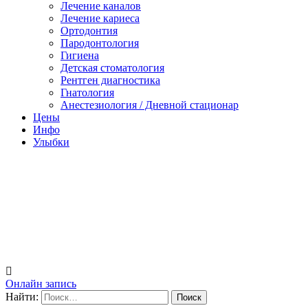
Лечение каналов
Лечение кариеса
Ортодонтия
Пародонтология
Гигиена
Детская стоматология
Рентген диагностика
Гнатология
Анестезиология / Дневной стационар
Цены
Инфо
Улыбки
Онлайн запись
Найти: