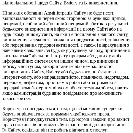
відповідальності щодо Сайту, Вмісту та їх використання.
Ні за яких обставин Адміністрація Сайту не буде нести
відповідальності ні перед якою стороною за будь-якої прямої,
непрямої, особливий або інший непрямий збиток в результаті
будь-якого використання інформації на цьому Сайті або на
будь-якому іншому сайті, на який є посилання з нашого сайту,
виникнення залежності, зниження продуктивності, звільнення
або переривання трудової активності, а також і відрахування з
навчальних закладів, за будь-яку упущену вигоду, припинення
господарської діяльності, втрату програм або даних у ашіх
інформаційних системах чи іншим чином, що виникли в
зв’язку з доступом, використанням або неможливістю
використання Сайту, Вмісту або будь-якого пов’язаного
інтернет-сайту, або непрацездатністю, помилкою, недоглядом,
перебоєм, дефектом, простоєм в роботі або затримкою в
передачі, комп’ютерним вірусом або системним збоєм, навіть
якщо адміністрація буде явно повідомлено про можливість
такого збитку.
Користувач погоджується з тим, що всі можливі суперечки
будуть вирішуватися за нормами українського права.
Користувач погоджується з тим, що норми і закони про захист
прав споживачів не можуть бути застосовні до використання
їм Сайту, оскільки він не робить відплатних послуг.