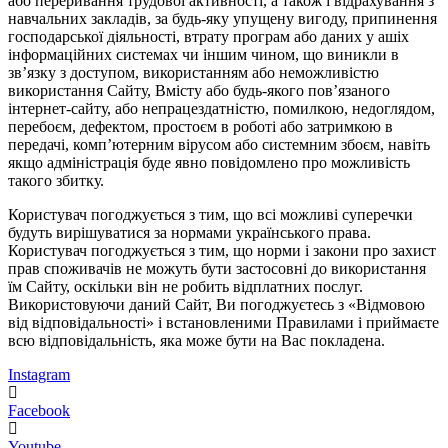
або переривання трудової активності, а також і відрахування з
навчальних закладів, за будь-яку упущену вигоду, припинення
господарської діяльності, втрату програм або даних у ашіх
інформаційних системах чи іншим чином, що виникли в
зв’язку з доступом, використанням або неможливістю
використання Сайту, Вмісту або будь-якого пов’язаного
інтернет-сайту, або непрацездатністю, помилкою, недоглядом,
перебоєм, дефектом, простоєм в роботі або затримкою в
передачі, комп’ютерним вірусом або системним збоєм, навіть
якщо адміністрація буде явно повідомлено про можливість
такого збитку.
Користувач погоджується з тим, що всі можливі суперечки
будуть вирішуватися за нормами українського права.
Користувач погоджується з тим, що норми і закони про захист
прав споживачів не можуть бути застосовні до використання
їм Сайту, оскільки він не робить відплатних послуг.
Використовуючи даний Сайт, Ви погоджуєтесь з «Відмовою
від відповідальності» і встановленими Правилами і приймаєте
всю відповідальність, яка може бути на Вас покладена.
Instagram
Facebook
Youtube