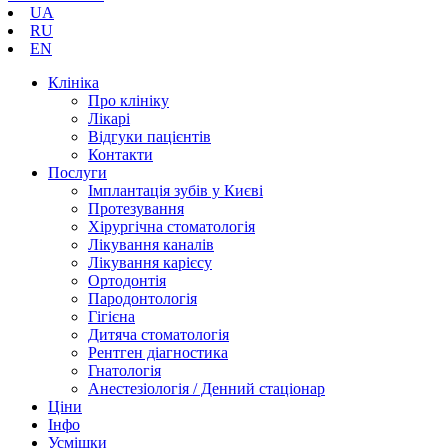
UA
RU
EN
Клініка
Про клініку
Лікарі
Відгуки пацієнтів
Контакти
Послуги
Імплантація зубів у Києві
Протезування
Хірургічна стоматологія
Лікування каналів
Лікування карієсу
Ортодонтія
Пародонтологія
Гігієна
Дитяча стоматологія
Рентген діагностика
Гнатологія
Анестезіологія / Денний стаціонар
Ціни
Інфо
Усмішки