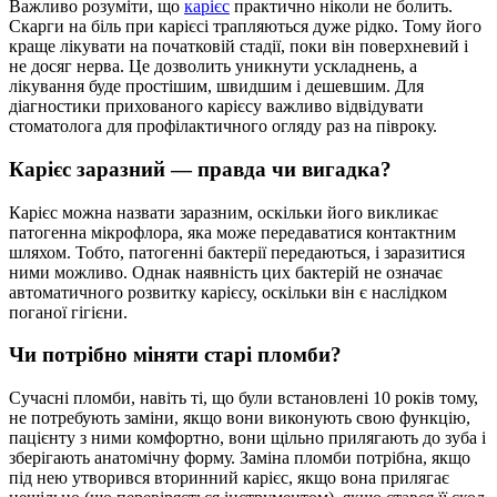
Важливо розуміти, що
карієс
практично ніколи не болить.
Скарги на біль при карієсі трапляються дуже рідко. Тому його
краще лікувати на початковій стадії, поки він поверхневий і
не досяг нерва. Це дозволить уникнути ускладнень, а
лікування буде простішим, швидшим і дешевшим. Для
діагностики прихованого карієсу важливо відвідувати
стоматолога для профілактичного огляду раз на півроку.
Карієс заразний — правда чи вигадка?
Карієс можна назвати заразним, оскільки його викликає
патогенна мікрофлора, яка може передаватися контактним
шляхом. Тобто, патогенні бактерії передаються, і заразитися
ними можливо. Однак наявність цих бактерій не означає
автоматичного розвитку карієсу, оскільки він є наслідком
поганої гігієни.
Чи потрібно міняти старі пломби?
Сучасні пломби, навіть ті, що були встановлені 10 років тому,
не потребують заміни, якщо вони виконують свою функцію,
пацієнту з ними комфортно, вони щільно прилягають до зуба і
зберігають анатомічну форму. Заміна пломби потрібна, якщо
під нею утворився вторинний карієс, якщо вона прилягає