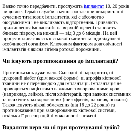
Важко точно передбачити, прослужить
імплантат
10, 20 років
чи довше. Термін служби значно зростає при використанні
сучасних титанових імплантатів, які є абсолютно
біосумісними і не викликають відторгнення. Тривалість
приживлення імплантатів на верхній щелепі становить
близько півроку, на нижній — від 3 до 6 місяців. На цей
процес впливає якість кісткової тканини та індивідуальні
особливості організму. Ключовим фактором довговічності
імплантатів є якісна гігієна ротової порожнини.
Чи існують протипоказання до імплантації?
Протипоказань дуже мало. Сьогодні ні пародонтоз, ні
цукровий діабет (крім важкої форми), ні атрофія кісткової
тканини не є перешкодою для імплантації. Імплантація не
проводиться пацієнтам з важкими захворюваннями крові
(наприклад, лейкоз), після хіміотерапії, при важких системних
та психічних захворюваннях (шизофренія, параноя, психози).
Також існують вікові обмеження (від 16 до 22 років) та
протипоказання при захворюваннях кісткової системи,
оскільки її регенераційні можливості знижені.
Видаляти нерв чи ні при протезуванні зубів?