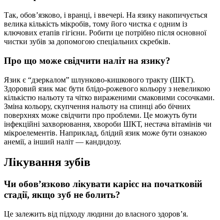
Так, обов’язково, і вранці, і ввечері. На язику накопичується
велика кількість мікробів, тому його чистка є одним із
ключових етапів гігієни. Робити це потрібно після основної
чистки зубів за допомогою спеціальних скребків.
Про що може свідчити наліт на язику?
Язик є “дзеркалом” шлунково-кишкового тракту (ШКТ).
Здоровий язик має бути блідо-рожевого кольору з невеликою
кількістю нальоту та чітко вираженими смаковими сосочками.
Зміна кольору, скупчення нальоту на спинці або бічних
поверхнях може свідчити про проблеми. Це можуть бути
інфекційні захворювання, хвороби ШКТ, нестача вітамінів чи
мікроелементів. Наприклад, блідий язик може бути ознакою
анемії, а інший наліт — кандидозу.
Лікування зубів
Чи обов’язково лікувати карієс на початковій
стадії, якщо зуб не болить?
Це залежить від підходу людини до власного здоров’я.