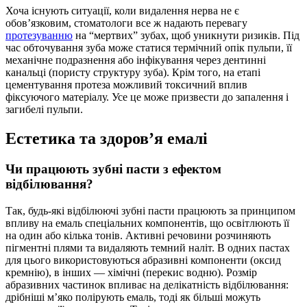
Хоча існують ситуації, коли видалення нерва не є
обов’язковим, стоматологи все ж надають перевагу
протезуванню
на “мертвих” зубах, щоб уникнути ризиків. Під
час обточування зуба може статися термічний опік пульпи, її
механічне подразнення або інфікування через дентинні
канальці (пористу структуру зуба). Крім того, на етапі
цементування протеза можливий токсичний вплив
фіксуючого матеріалу. Усе це може призвести до запалення і
загибелі пульпи.
Естетика та здоров’я емалі
Чи працюють зубні пасти з ефектом
відбілювання?
Так, будь-які відбілюючі зубні пасти працюють за принципом
впливу на емаль спеціальних компонентів, що освітлюють її
на один або кілька тонів. Активні речовини розчиняють
пігментні плями та видаляють темний наліт. В одних пастах
для цього використовуються абразивні компоненти (оксид
кремнію), в інших — хімічні (перекис водню). Розмір
абразивних частинок впливає на делікатність відбілювання:
дрібніші м’яко полірують емаль, тоді як більші можуть