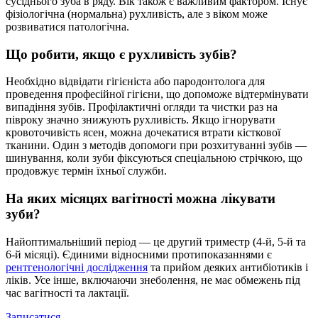
сусіднього зуба в ряду. Вік також є важливим фактором. Існує
фізіологічна (нормальна) рухливість, але з віком може
розвиватися патологічна.
Що робити, якщо є рухливість зубів?
Необхідно відвідати гігієніста або пародонтолога для
проведення професійної гігієни, що допоможе відтермінувати
випадіння зубів. Профілактичні огляди та чистки раз на
півроку значно знижують рухливість. Якщо ігнорувати
кровоточивість ясен, можна дочекатися втрати кісткової
тканини. Один з методів допомоги при розхитуванні зубів —
шинування, коли зуби фіксуються спеціальною стрічкою, що
продовжує термін їхньої служби.
На яких місяцях вагітності можна лікувати
зуби?
Найоптимальніший період — це другий триместр (4-й, 5-й та
6-й місяці). Єдиними відносними протипоказаннями є
рентгенологічні дослідження
та прийом деяких антибіотиків і
ліків. Усе інше, включаючи знеболення, не має обмежень під
час вагітності та лактації.
Записатися