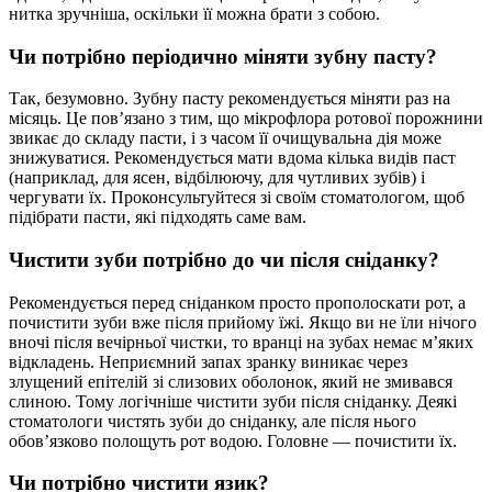
нитка зручніша, оскільки її можна брати з собою.
Чи потрібно періодично міняти зубну пасту?
Так, безумовно. Зубну пасту рекомендується міняти раз на
місяць. Це пов’язано з тим, що мікрофлора ротової порожнини
звикає до складу пасти, і з часом її очищувальна дія може
знижуватися. Рекомендується мати вдома кілька видів паст
(наприклад, для ясен, відбілюючу, для чутливих зубів) і
чергувати їх. Проконсультуйтеся зі своїм стоматологом, щоб
підібрати пасти, які підходять саме вам.
Чистити зуби потрібно до чи після сніданку?
Рекомендується перед сніданком просто прополоскати рот, а
почистити зуби вже після прийому їжі. Якщо ви не їли нічого
вночі після вечірньої чистки, то вранці на зубах немає м’яких
відкладень. Неприємний запах зранку виникає через
злущений епітелій зі слизових оболонок, який не змивався
слиною. Тому логічніше чистити зуби після сніданку. Деякі
стоматологи чистять зуби до сніданку, але після нього
обов’язково полощуть рот водою. Головне — почистити їх.
Чи потрібно чистити язик?