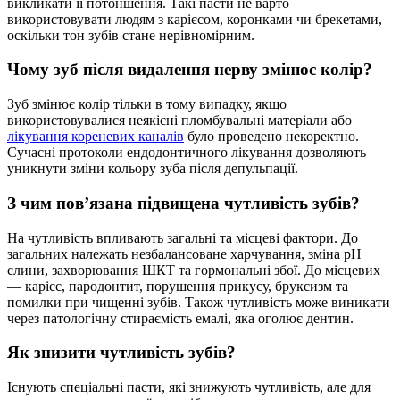
викликати її потоншення. Такі пасти не варто
використовувати людям з карієсом, коронками чи брекетами,
оскільки тон зубів стане нерівномірним.
Чому зуб після видалення нерву змінює колір?
Зуб змінює колір тільки в тому випадку, якщо
використовувалися неякісні пломбувальні матеріали або
лікування кореневих каналів
було проведено некоректно.
Сучасні протоколи ендодонтичного лікування дозволяють
уникнути зміни кольору зуба після депульпації.
З чим пов’язана підвищена чутливість зубів?
На чутливість впливають загальні та місцеві фактори. До
загальних належать незбалансоване харчування, зміна pH
слини, захворювання ШКТ та гормональні збої. До місцевих
— карієс, пародонтит, порушення прикусу, бруксизм та
помилки при чищенні зубів. Також чутливість може виникати
через патологічну стираємість емалі, яка оголює дентин.
Як знизити чутливість зубів?
Існують спеціальні пасти, які знижують чутливість, але для