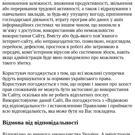
виникнення залежності, зниження продуктивності, звільнення
або переривання трудової активності, а також і відрахування з
навчальних закладів, за будь-яку упущену вигоду, припинення
господарської діяльності, втрату програм або даних у ашіх
інформаційних системах чи іншим чином, що виникли в
зв’язку з доступом, використанням або неможливістю
використання Сайту, Вмісту або будь-якого пов’язаного
інтернет-сайту, або непрацездатністю, помилкою, недоглядом,
перебоєм, дефектом, простоєм в роботі або затримкою в
передачі, комп’ютерним вірусом або системним збоєм, навіть
якщо адміністрація буде явно повідомлено про можливість
такого збитку.
Користувач погоджується з тим, що всі можливі суперечки
будуть вирішуватися за нормами українського права.
Користувач погоджується з тим, що норми і закони про захист
прав споживачів не можуть бути застосовні до використання
їм Сайту, оскільки він не робить відплатних послуг.
Використовуючи даний Сайт, Ви погоджуєтесь з «Відмовою
від відповідальності» і встановленими Правилами і приймаєте
всю відповідальність, яка може бути на Вас покладена.
Відмова від відповідальності
Відповідно до чинного законодавства України, Адміністрація