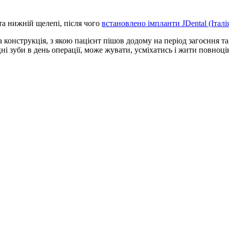
та нижній щелепі, після чого
встановлено імпланти JDental (Італі
конструкція, з якою пацієнт пішов додому на період загоєння та
цні зуби в день операції, може жувати, усміхатись і жити повноц