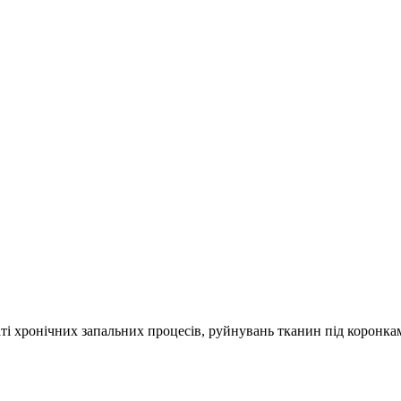
таті хронічних запальних процесів, руйнувань тканин під корон