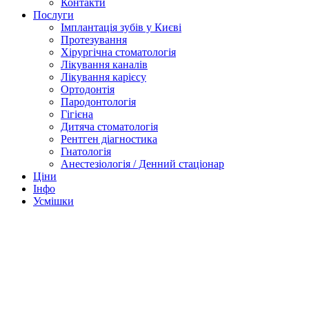
Контакти
Послуги
Імплантація зубів у Києві
Протезування
Хірургічна стоматологія
Лікування каналів
Лікування карієсу
Ортодонтія
Пародонтологія
Гігієна
Дитяча стоматологія
Рентген діагностика
Гнатологія
Анестезіологія / Денний стаціонар
Ціни
Інфо
Усмішки