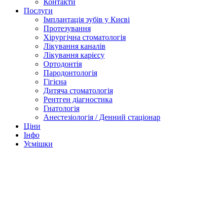
Контакти
Послуги
Імплантація зубів у Києві
Протезування
Хірургічна стоматологія
Лікування каналів
Лікування карієсу
Ортодонтія
Пародонтологія
Гігієна
Дитяча стоматологія
Рентген діагностика
Гнатологія
Анестезіологія / Денний стаціонар
Ціни
Інфо
Усмішки