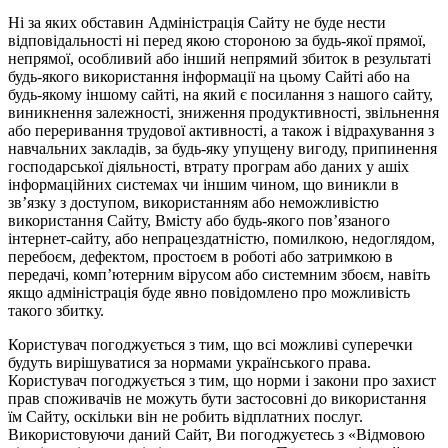
Ні за яких обставин Адміністрація Сайту не буде нести
відповідальності ні перед якою стороною за будь-якої прямої,
непрямої, особливий або інший непрямий збиток в результаті
будь-якого використання інформації на цьому Сайті або на
будь-якому іншому сайті, на який є посилання з нашого сайту,
виникнення залежності, зниження продуктивності, звільнення
або переривання трудової активності, а також і відрахування з
навчальних закладів, за будь-яку упущену вигоду, припинення
господарської діяльності, втрату програм або даних у ашіх
інформаційних системах чи іншим чином, що виникли в
зв’язку з доступом, використанням або неможливістю
використання Сайту, Вмісту або будь-якого пов’язаного
інтернет-сайту, або непрацездатністю, помилкою, недоглядом,
перебоєм, дефектом, простоєм в роботі або затримкою в
передачі, комп’ютерним вірусом або системним збоєм, навіть
якщо адміністрація буде явно повідомлено про можливість
такого збитку.
Користувач погоджується з тим, що всі можливі суперечки
будуть вирішуватися за нормами українського права.
Користувач погоджується з тим, що норми і закони про захист
прав споживачів не можуть бути застосовні до використання
їм Сайту, оскільки він не робить відплатних послуг.
Використовуючи даний Сайт, Ви погоджуєтесь з «Відмовою