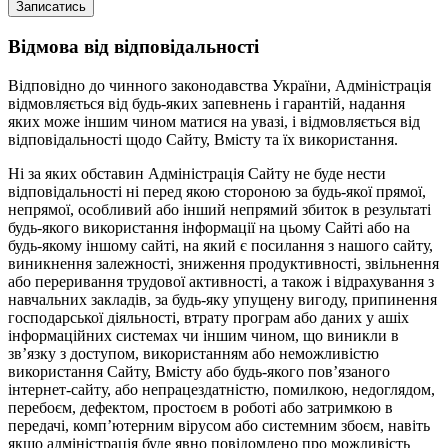
Записатись
Відмова від відповідальності
Відповідно до чинного законодавства України, Адміністрація
відмовляється від будь-яких запевнень і гарантій, надання
яких може іншим чином матися на увазі, і відмовляється від
відповідальності щодо Сайту, Вмісту та їх використання.
Ні за яких обставин Адміністрація Сайту не буде нести
відповідальності ні перед якою стороною за будь-якої прямої,
непрямої, особливий або інший непрямий збиток в результаті
будь-якого використання інформації на цьому Сайті або на
будь-якому іншому сайті, на який є посилання з нашого сайту,
виникнення залежності, зниження продуктивності, звільнення
або переривання трудової активності, а також і відрахування з
навчальних закладів, за будь-яку упущену вигоду, припинення
господарської діяльності, втрату програм або даних у ашіх
інформаційних системах чи іншим чином, що виникли в
зв’язку з доступом, використанням або неможливістю
використання Сайту, Вмісту або будь-якого пов’язаного
інтернет-сайту, або непрацездатністю, помилкою, недоглядом,
перебоєм, дефектом, простоєм в роботі або затримкою в
передачі, комп’ютерним вірусом або системним збоєм, навіть
якщо адміністрація буде явно повідомлено про можливість