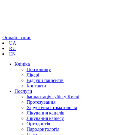
Онлайн запис
UA
RU
EN
Клініка
Про клініку
Лікарі
Відгуки пацієнтів
Контакти
Послуги
Імплантація зубів у Києві
Протезування
Хірургічна стоматологія
Лікування каналів
Лікування карієсу
Ортодонтія
Пародонтологія
Гігієна