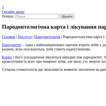
Онлайн запис
Пошук:
Пародонтологічна карта і лікування па
Головна
|
Послуги
|
Пародонтологія
|
Пародонтологічна карта і
Пародонтит
– одна з найпоширеніших причин втрати зубів у до
кишені, ясна опускаються, зуби стають надчутливими.
Карієс
і його ускладнення лікуються швидше ніж пародонтит. А
кровоточивість ясен при чищенні зубів, але мало хто звертає на 
Сучасна стоматологія дає можливість виявити запалення на ран