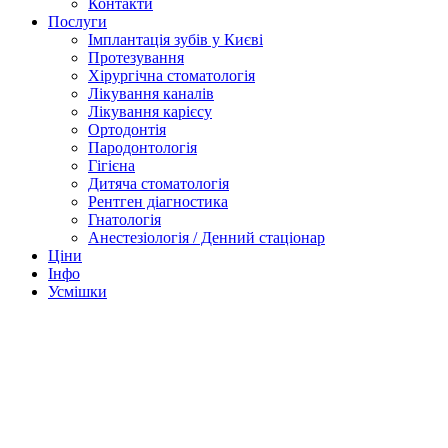
Контакти
Послуги
Імплантація зубів у Києві
Протезування
Хірургічна стоматологія
Лікування каналів
Лікування карієсу
Ортодонтія
Пародонтологія
Гігієна
Дитяча стоматологія
Рентген діагностика
Гнатологія
Анестезіологія / Денний стаціонар
Ціни
Інфо
Усмішки