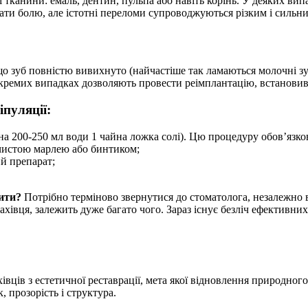
 тканини: емаль, дентин, пульпа або навіть корінь. У деяких ви
вати болю, але істотні переломи супроводжуються різким і сильн
що зуб повністю вивихнуто (найчастіше так ламаються молочні з
окремих випадках дозволяють провести реімплантацію, встановив
іпуляції:
 200-250 мл води 1 чайна ложка солі). Цю процедуру обов’язков
чистою марлею або бинтиком;
й препарат;
бити?
Потрібно терміново звернутися до стоматолога, незалежно ві
івця, залежить дуже багато чого. Зараз існує безліч ефективних 
хівців з естетичної реставрації, мета якої відновлення природно
, прозорість і структура.