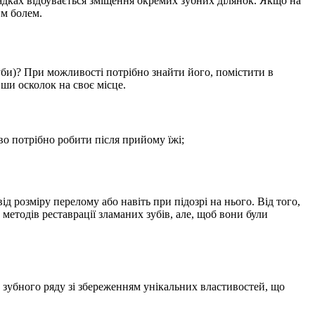
падках відбувається зміщення окремих зубних ділянок. Якщо на
им болем.
уби)? При можливості потрібно знайти його, помістити в
ши осколок на своє місце.
о потрібно робити після прийому їжі;
д розміру перелому або навіть при підозрі на нього. Від того,
методів реставрації зламаних зубів, але, щоб вони були
го зубного ряду зі збереженням унікальних властивостей, що