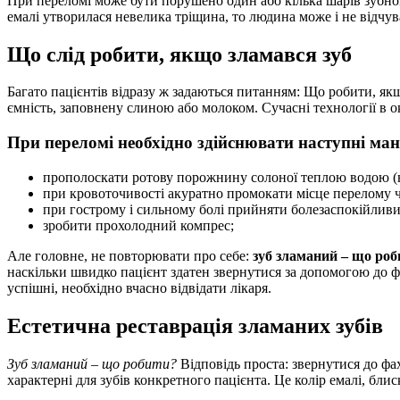
При переломі може бути порушено один або кілька шарів зубної
емалі утворилася невелика тріщина, то людина може і не відчу
Що слід робити, якщо зламався зуб
Багато пацієнтів відразу ж задаються питанням: Що робити, як
ємність, заповнену слиною або молоком. Сучасні технології в 
При переломі необхідно здійснювати наступні ман
прополоскати ротову порожнину солоної теплою водою (на
при кровоточивості акуратно промокати місце перелому 
при гострому і сильному болі прийняти болезаспокійливи
зробити прохолодний компрес;
Але головне, не повторювати про себе:
зуб зламаний – що ро
наскільки швидко пацієнт здатен звернутися за допомогою до фах
успішні, необхідно вчасно відвідати лікаря.
Естетична реставрація зламаних зубів
Зуб зламаний – що робити?
Відповідь проста: звернутися до фа
характерні для зубів конкретного пацієнта. Це колір емалі, блиск