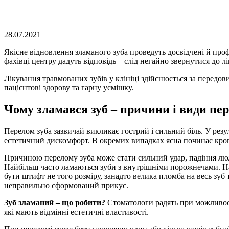
28.07.2021
Якісне відновлення зламаного зуба проведуть досвідчені й про
фахівці центру дадуть відповідь – слід негайно звернутися до лі
Лікування травмованих зубів у клініці здійснюється за передо
пацієнтові здорову та гарну усмішку.
Чому зламався зуб – причини і види пе
Перелом зуба зазвичай викликає гострий і сильний біль. У резу
естетичний дискомфорт. В окремих випадках ясна починає кров
Причиною перелому зуба може стати сильний удар, падіння людин
Найбільш часто ламаються зуби з внутрішніми порожнечами. Нап
бути штифт не того розміру, занадто велика пломба на весь зуб 
неправильно сформований прикус.
Зуб зламаний – що робити?
Стоматологи радять при можливост
які мають відмінні естетичні властивості.