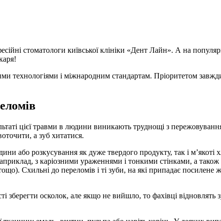
фесійні стоматологи київської клініки «Дент Лайн». А на популяр
каря!
вими технологіями і міжнародним стандартам. Пріоритетом завжди
реломів
льтаті цієї травми в людини виникають труднощі з пережовування 
оточити, а зуб хитатися.
и або розкусування як дуже твердого продукту, так і м’якоті хл
риклад, з каріозними ураженнями і тонкими стінками, а також ті
тощо). Схильні до переломів і ті зуби, на які припадає посилене 
і зберегти осколок, але якщо не вийшло, то фахівці відновлять 