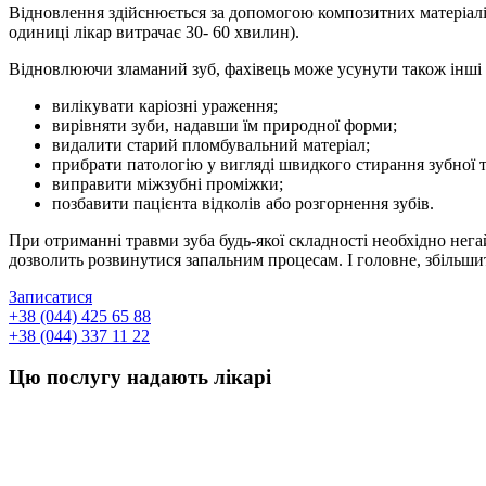
Відновлення здійснюється за допомогою композитних матеріалів,
одиниці лікар витрачає 30- 60 хвилин).
Відновлюючи зламаний зуб, фахівець може усунути також інші 
вилікувати каріозні ураження;
вирівняти зуби, надавши їм природної форми;
видалити старий пломбувальний матеріал;
прибрати патологію у вигляді швидкого стирання зубної 
виправити міжзубні проміжки;
позбавити пацієнта відколів або розгорнення зубів.
При отриманні травми зуба будь-якої складності необхідно нега
дозволить розвинутися запальним процесам. І головне, збільшит
Записатися
+38 (044) 425 65 88
+38 (044) 337 11 22
Цю послугу надають лікарі