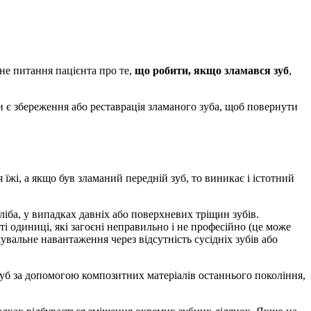
не питання пацієнта про те,
що робити, якщо зламався зуб
,
 є збереження або реставрація зламаного зуба, щоб повернути
їжі, а якщо був зламаний передній зуб, то виникає і істотний
іба, у випадках давніх або поверхневих тріщин зубів.
 одиниці, які загоєні неправильно і не професійно (це може
жувальне навантаження через відсутність сусідніх зубів або
зуб за допомогою композитних матеріалів останнього покоління,