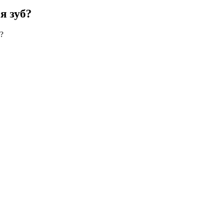
я зуб?
?