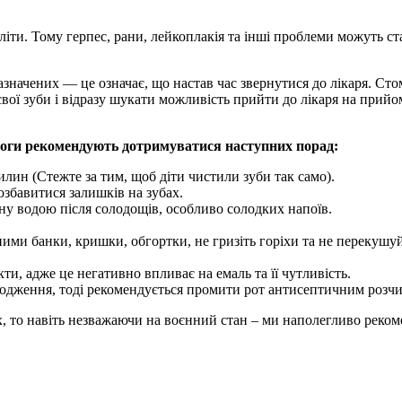
ти. Тому герпес, рани, лейкоплакія та інші проблеми можуть ста
начених — це означає, що настав час звернутися до лікаря. Сто
ої зуби і відразу шукати можливість прийти до лікаря на прийом
логи рекомендують дотримуватися наступних порад:
илин (Стежте за тим, щоб діти чистили зуби так само).
озбавитися залишків на зубах.
у водою після солодощів, особливо солодких напоїв.
е ними банки, кришки, обгортки, не гризіть горіхи та не перекуш
ти, адже це негативно впливає на емаль та її чутливість.
одження, тоді рекомендується промити рот антисептичним розчи
х, то навіть незважаючи на воєнний стан – ми наполегливо реко