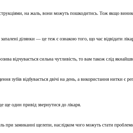
трукціями, на жаль, вони можуть пошкодитись. Тож якщо виникає 
запалені ділянки — це теж є ознакою того, що час відвідати ліка
зива відчувається сильна чутливість, то вам також слід якнайш
ння зубів відбувається двічі на день, а використання нитки є ре
е ще один привід звернутися до лікаря.
ь при замиканні щелепи, наслідком чого можуть стати проблеми