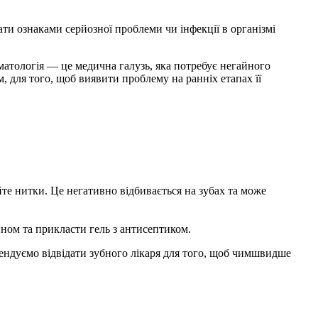
ти ознаками серйозної проблеми чи інфекції в організмі
матологія — це медична галузь, яка потребує негайного
, для того, щоб виявити проблему на ранніх етапах її
уйте нитки. Це негативно відбивається на зубах та може
ном та прикласти гель з антисептиком.
мендуємо відвідати зубного лікаря для того, щоб чимшвидше