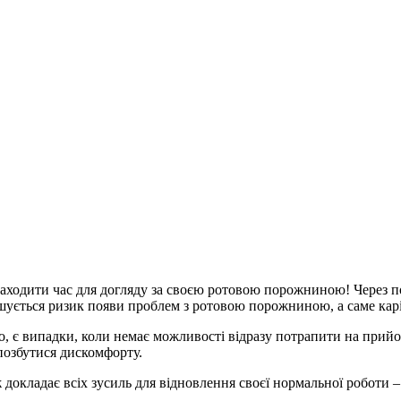
знаходити час для догляду за своєю ротовою порожниною! Через 
льшується ризик появи проблем з ротовою порожниною, а саме карі
, є випадки, коли немає можливості відразу потрапити на прийом
 позбутися дискомфорту.
ож докладає всіх зусиль для відновлення своєї нормальної робот