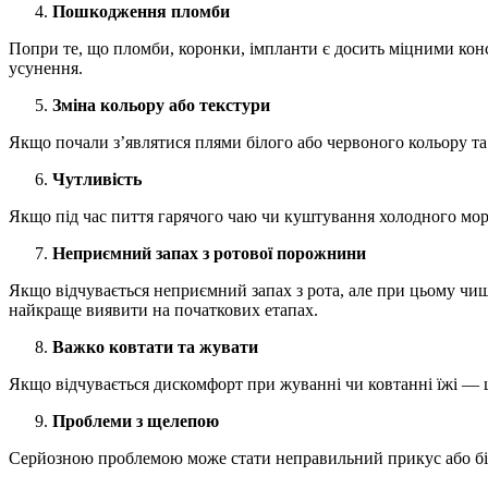
Пошкодження пломби
Попри те, що пломби, коронки, імпланти є досить міцними конс
усунення.
Зміна кольору або текстури
Якщо почали з’являтися плями білого або червоного кольору та 
Чутливість
Якщо під час пиття гарячого чаю чи куштування холодного моро
Неприємний запах з ротової порожнини
Якщо відчувається неприємний запах з рота, але при цьому чище
найкраще виявити на початкових етапах.
Важко ковтати та жувати
Якщо відчувається дискомфорт при жуванні чи ковтанні їжі — ц
Проблеми з щелепою
Серйозною проблемою може стати неправильний прикус або біл