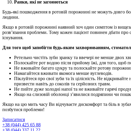
Ранки, які не загоюються
Будь-які пошкодження в ротовій порожнині не можуть довго болі
людини.
Якщо в ротовій порожнині наявний хоч один симптом із вищезаз
розв’язання проблеми. Тому кожен пацієнт повинен дбати про св
існування.
Для того щоб запобігти будь-яким захворюванням, стомато
Ретельно чистіть зуби зранку та ввечері не менше двох хв
Полоскайте рот водою після прийому їжі, для того, щоб п
Не вживайте багато цукру та полоскайте ротову порожнин
Намагайтеся вживати якомога менше вуглеводів.
Піклуйтеся про свої зуби та їх цілісність. Не відкривайт
призвести навіть до соколів та серйозних травм.
Не пийте дуже холодні напої та не вживайте гарячі продук
Якщо на слизовій оболонці з’явилися подряпини чи пошк
Якщо на цю мить часу Ви відчуваєте дискомфорт та біль в зуба
позбутися проблеми!
Записатися
+38 (044) 425 65 88
+38 (044) 337 11 22