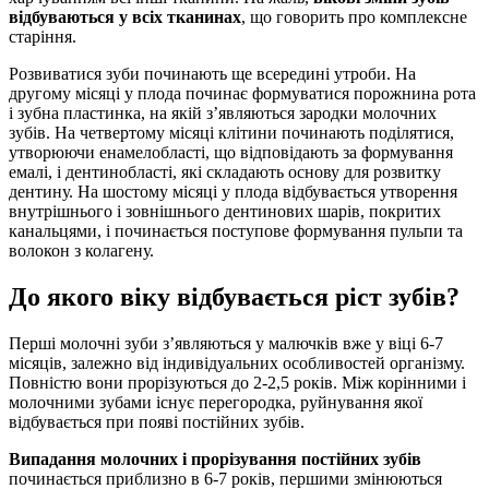
відбуваються у всіх тканинах
, що говорить про комплексне
старіння.
Розвиватися зуби починають ще всередині утроби. На
другому місяці у плода починає формуватися порожнина рота
і зубна пластинка, на якій з’являються зародки молочних
зубів. На четвертому місяці клітини починають поділятися,
утворюючи енамелобласті, що відповідають за формування
емалі, і дентинобласті, які складають основу для розвитку
дентину. На шостому місяці у плода відбувається утворення
внутрішнього і зовнішнього дентинових шарів, покритих
канальцями, і починається поступове формування пульпи та
волокон з колагену.
До якого віку відбувається ріст зубів?
Перші молочні зуби з’являються у малючків вже у віці 6-7
місяців, залежно від індивідуальних особливостей організму.
Повністю вони прорізуються до 2-2,5 років. Між корінними і
молочними зубами існує перегородка, руйнування якої
відбувається при появі постійних зубів.
Випадання молочних і прорізування постійних зубів
починається приблизно в 6-7 років, першими змінюються