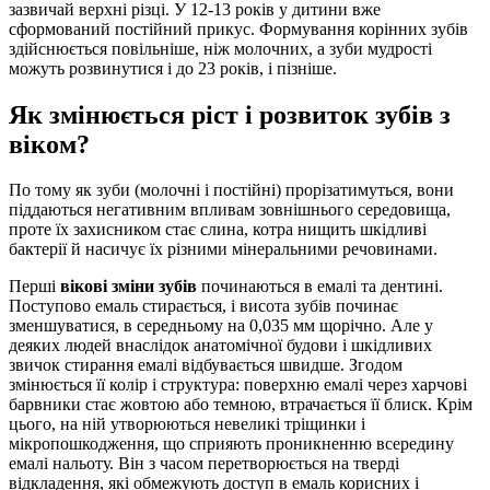
зазвичай верхні різці. У 12-13 років у дитини вже
сформований постійний прикус. Формування корінних зубів
здійснюється повільніше, ніж молочних, а зуби мудрості
можуть розвинутися і до 23 років, і пізніше.
Як змінюється ріст і розвиток зубів з
віком?
По тому як зуби (молочні і постійні) прорізатимуться, вони
піддаються негативним впливам зовнішнього середовища,
проте їх захисником стає слина, котра нищить шкідливі
бактерії й насичує їх різними мінеральними речовинами.
Перші
вікові зміни зубів
починаються в емалі та дентині.
Поступово емаль стирається, і висота зубів починає
зменшуватися, в середньому на 0,035 мм щорічно. Але у
деяких людей внаслідок анатомічної будови і шкідливих
звичок стирання емалі відбувається швидше. Згодом
змінюється її колір і структура: поверхню емалі через харчові
барвники стає жовтою або темною, втрачається її блиск. Крім
цього, на ній утворюються невеликі тріщинки і
мікропошкодження, що сприяють проникненню всередину
емалі нальоту. Він з часом перетворюється на тверді
відкладення, які обмежують доступ в емаль корисних і