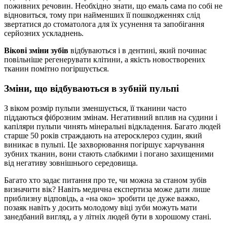
поживних речовин. Необхідно знати, що емаль сама по собі не
відновиться, тому при найменших її пошкодженнях слід
звертатися до стоматолога для їх усунення та запобігання
серйозних ускладнень.
Вікові зміни зубів
відбуваються і в дентині, який починає
повільніше регенерувати клітини, а якість новостворених
тканин помітно погіршується.
Зміни, що відбуваються в зубній пульпі
З віком розмір пульпи зменшується, її тканини часто
піддаються фіброзним змінам. Негативний вплив на судини і
капіляри пульпи чинять мінеральні відкладення. Багато людей
старше 50 років страждають на атеросклероз судин, який
виникає в пульпі. Це захворювання погіршує харчування
зубних тканин, вони стають слабкими і погано захищеними
від негативу зовнішнього середовища.
Багато хто задає питання про те, чи можна за станом зубів
визначити вік? Навіть медична експертиза може дати лише
приблизну відповідь, а «на око» зробити це дуже важко,
позаяк навіть у досить молодому віці зуби можуть мати
занедбаний вигляд, а у літніх людей бути в хорошому стані.