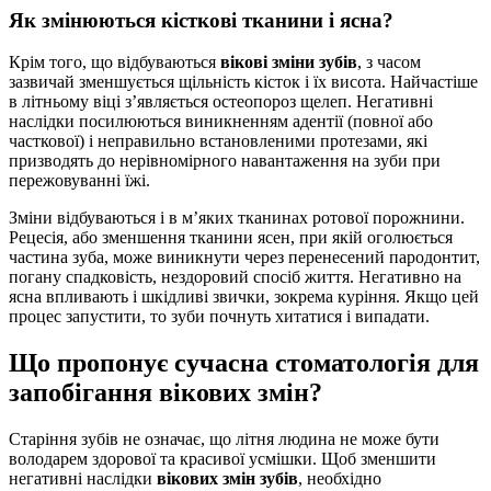
Як змінюються кісткові тканини і ясна?
Крім того, що відбуваються
вікові зміни зубів
, з часом
зазвичай зменшується щільність кісток і їх висота. Найчастіше
в літньому віці з’являється остеопороз щелеп. Негативні
наслідки посилюються виникненням адентії (повної або
часткової) і неправильно встановленими протезами, які
призводять до нерівномірного навантаження на зуби при
пережовуванні їжі.
Зміни відбуваються і в м’яких тканинах ротової порожнини.
Рецесія, або зменшення тканини ясен, при якій оголюється
частина зуба, може виникнути через перенесений пародонтит,
погану спадковість, нездоровий спосіб життя. Негативно на
ясна впливають і шкідливі звички, зокрема куріння. Якщо цей
процес запустити, то зуби почнуть хитатися і випадати.
Що пропонує сучасна стоматологія для
запобігання вікових змін?
Старіння зубів не означає, що літня людина не може бути
володарем здорової та красивої усмішки. Щоб зменшити
негативні наслідки
вікових змін зубів
, необхідно