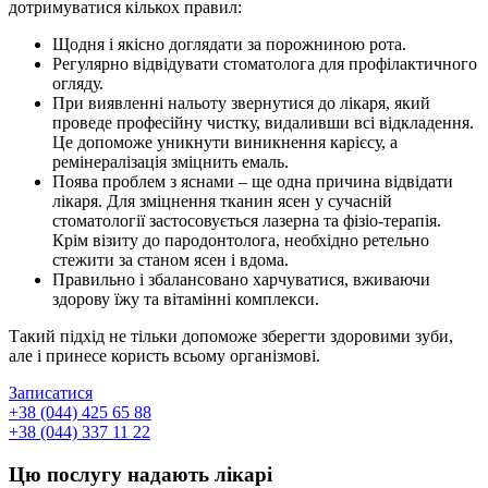
дотримуватися кількох правил:
Щодня і якісно доглядати за порожниною рота.
Регулярно відвідувати стоматолога для профілактичного
огляду.
При виявленні нальоту звернутися до лікаря, який
проведе професійну чистку, видаливши всі відкладення.
Це допоможе уникнути виникнення карієсу, а
ремінералізація зміцнить емаль.
Поява проблем з яснами – ще одна причина відвідати
лікаря. Для зміцнення тканин ясен у сучасній
стоматології застосовується лазерна та фізіо-терапія.
Крім візиту до пародонтолога, необхідно ретельно
стежити за станом ясен і вдома.
Правильно і збалансовано харчуватися, вживаючи
здорову їжу та вітамінні комплекси.
Такий підхід не тільки допоможе зберегти здоровими зуби,
але і принесе користь всьому організмові.
Записатися
+38 (044) 425 65 88
+38 (044) 337 11 22
Цю послугу надають лікарі