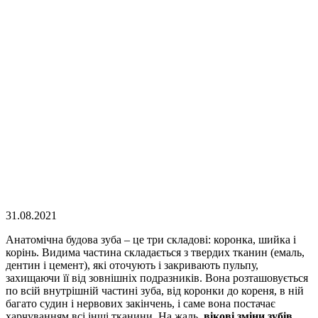
31.08.2021
Анатомічна будова зуба – це три складові: коронка, шийка і
корінь. Видима частина складається з твердих тканин (емаль,
дентин і цемент), які оточують і закривають пульпу,
захищаючи її від зовнішніх подразників. Вона розташовується
по всій внутрішній частині зуба, від коронки до кореня, в ній
багато судин і нервових закінчень, і саме вона постачає
харчуванням всі інші тканини. На жаль,
вікові зміни зубів