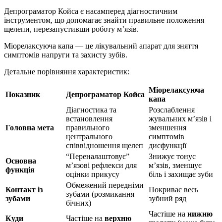
Депрограматор Койса є насамперед діагностичним
інструментом, що допомагає знайти правильне положення
щелепи, перезапустивши роботу м’язів.
Міорелаксуюча капа — це лікувальний апарат для зняття
симптомів напруги та захисту зубів.
Детальне порівняння характеристик:
Міорелаксуюча
Показник
Депрограматор Койса
капа
Діагностика та
Розслаблення
встановлення
жувальних м’язів і
Головна мета
правильного
зменшення
центрального
симптомів
співвідношення щелеп
дисфункції
“Переналаштовує”
Знижує тонус
Основна
м’язові рефлекси для
м’язів, зменшує
функція
оцінки прикусу
біль і захищає зуби
Обмежений передніми
Контакт із
Покриває весь
зубами (розмикання
зубами
зубний ряд
бічних)
Частіше на
нижню
Куди
Частіше на
верхню