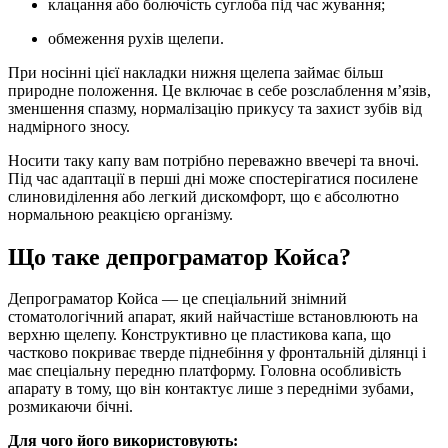
клацання або болючість суглоба під час жування;
обмеження рухів щелепи.
При носінні цієї накладки нижня щелепа займає більш
природне положення. Це включає в себе розслаблення м’язів,
зменшення спазму, нормалізацію прикусу та захист зубів від
надмірного зносу.
Носити таку капу вам потрібно переважно ввечері та вночі.
Під час адаптації в перші дні може спостерігатися посилене
слиновиділення або легкий дискомфорт, що є абсолютно
нормальною реакцією організму.
Що таке депрограматор Койса?
Депрограматор Койса — це спеціальний знімний
стоматологічний апарат, який найчастіше встановлюють на
верхню щелепу. Конструктивно це пластикова капа, що
частково покриває тверде піднебіння у фронтальній ділянці і
має спеціальну передню платформу. Головна особливість
апарату в тому, що він контактує лише з передніми зубами,
розмикаючи бічні.
Для чого його використовують: