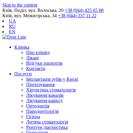
Skip to the content
Київ, Поділ, вул. Волоська, 20
+38 (044) 425 65 88
Київ, вул. Межигірська, 34
+38 (044) 337 11 22
UA
RU
EN
Клініка
Про клініку
Лікарі
Відгуки пацієнтів
Контакти
Послуги
Імплантація зубів у Києві
Протезування
Хірургічна стоматологія
Лікування каналів
Лікування карієсу
Ортодонтія
Пародонтологія
Гігієна
Дитяча стоматологія
Рентген діагностика
Гнатологія