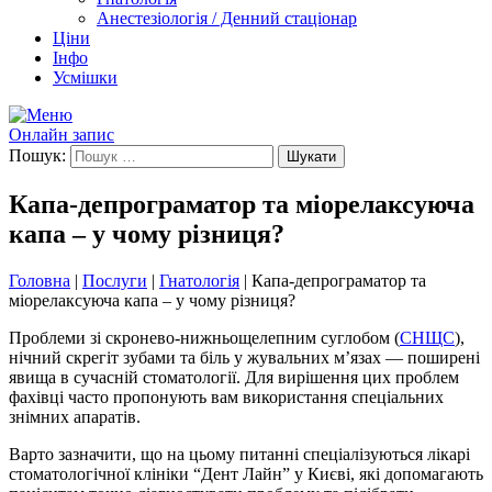
Анестезіологія / Денний стаціонар
Ціни
Інфо
Усмішки
Онлайн запис
Пошук:
Капа-депрограматор та міорелаксуюча
капа – у чому різниця?
Головна
|
Послуги
|
Гнатологія
|
Капа-депрограматор та
міорелаксуюча капа – у чому різниця?
Проблеми зі скронево-нижньощелепним суглобом (
СНЩС
),
нічний скрегіт зубами та біль у жувальних м’язах — поширені
явища в сучасній стоматології. Для вирішення цих проблем
фахівці часто пропонують вам використання спеціальних
знімних апаратів.
Варто зазначити, що на цьому питанні спеціалізуються лікарі
стоматологічної клініки “Дент Лайн” у Києві, які допомагають