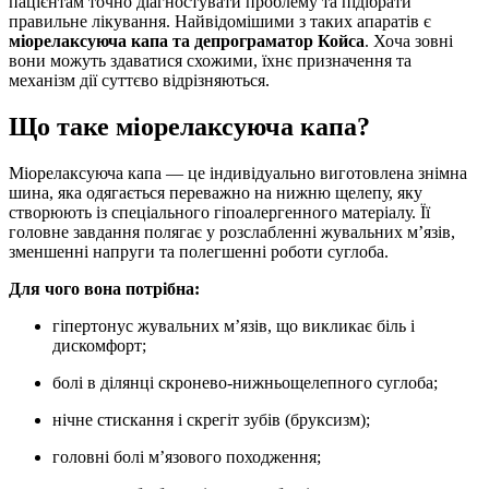
пацієнтам точно діагностувати проблему та підібрати
правильне лікування. Найвідомішими з таких апаратів є
міорелаксуюча капа та депрограматор Койса
. Хоча зовні
вони можуть здаватися схожими, їхнє призначення та
механізм дії суттєво відрізняються.
Що таке міорелаксуюча капа?
Міорелаксуюча капа — це індивідуально виготовлена знімна
шина, яка одягається переважно на нижню щелепу, яку
створюють із спеціального гіпоалергенного матеріалу. Її
головне завдання полягає у розслабленні жувальних м’язів,
зменшенні напруги та полегшенні роботи суглоба.
Для чого вона потрібна:
гіпертонус жувальних м’язів, що викликає біль і
дискомфорт;
болі в ділянці скронево-нижньощелепного суглоба;
нічне стискання і скрегіт зубів (бруксизм);
головні болі м’язового походження;