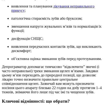
виявлення та планування
лікування неправильного
прикусу
;
патологічна стираємість зубів або бруксизм;
зменшення напруги жувальних м’язів та нормалізація їх
функції;
дисфункція СНЩС;
виявлення передчасних контактів зубів, що викликають
дискомфорт;
об’єктивна оцінка змикання зубів перед протезуванням.
Депрограматор допомагає тимчасово “відключити” звичні (і
часто неправильні) треки змикання щелеп мʼязами. Завдяки
цьому м’язи переходять до природної позиції, що дозволяє
лікарю точно визначити правильне центральне
співвідношення щелеп. Зазвичай вам можуть призначити
носіння цього апарату близько 22 годин на добу протягом 1–4
тижнів, знімаючи його лише під час їжі та чищення зубів.
Ключові відмінності: що обрати?