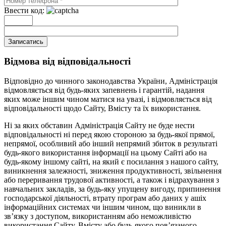
Ввести код:
Записатись
Відмова від відповідальності
Відповідно до чинного законодавства України, Адміністрація
відмовляється від будь-яких запевнень і гарантій, надання
яких може іншим чином матися на увазі, і відмовляється від
відповідальності щодо Сайту, Вмісту та їх використання.
Ні за яких обставин Адміністрація Сайту не буде нести
відповідальності ні перед якою стороною за будь-якої прямої,
непрямої, особливий або інший непрямий збиток в результаті
будь-якого використання інформації на цьому Сайті або на
будь-якому іншому сайті, на який є посилання з нашого сайту,
виникнення залежності, зниження продуктивності, звільнення
або переривання трудової активності, а також і відрахування з
навчальних закладів, за будь-яку упущену вигоду, припинення
господарської діяльності, втрату програм або даних у ашіх
інформаційних системах чи іншим чином, що виникли в
зв’язку з доступом, використанням або неможливістю
використання Сайту, Вмісту або будь-якого пов’язаного