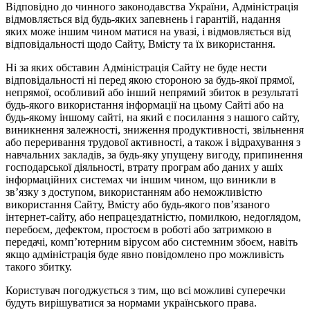
Відповідно до чинного законодавства України, Адміністрація
відмовляється від будь-яких запевнень і гарантій, надання
яких може іншим чином матися на увазі, і відмовляється від
відповідальності щодо Сайту, Вмісту та їх використання.
Ні за яких обставин Адміністрація Сайту не буде нести
відповідальності ні перед якою стороною за будь-якої прямої,
непрямої, особливий або інший непрямий збиток в результаті
будь-якого використання інформації на цьому Сайті або на
будь-якому іншому сайті, на який є посилання з нашого сайту,
виникнення залежності, зниження продуктивності, звільнення
або переривання трудової активності, а також і відрахування з
навчальних закладів, за будь-яку упущену вигоду, припинення
господарської діяльності, втрату програм або даних у ашіх
інформаційних системах чи іншим чином, що виникли в
зв’язку з доступом, використанням або неможливістю
використання Сайту, Вмісту або будь-якого пов’язаного
інтернет-сайту, або непрацездатністю, помилкою, недоглядом,
перебоєм, дефектом, простоєм в роботі або затримкою в
передачі, комп’ютерним вірусом або системним збоєм, навіть
якщо адміністрація буде явно повідомлено про можливість
такого збитку.
Користувач погоджується з тим, що всі можливі суперечки
будуть вирішуватися за нормами українського права.