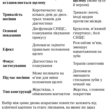
щелепу
(може бути
встановлюється
щелепу
й верхня)
Короткочасно: від
Тривале: вночі,
Тривалість
кількох днів до двох-
іноді щодня
носіння
трьох тижнів для
протягом місяців
діагностики
Дисфункція СНЩС,
Бруксизм, м’язовий
Основні
планування лікування
гіпертонус, болі
показання
прикусу
СНЩС
Розслабляє м’язи,
Допомагає оцінити
зменшує
Ефект
правильне положення
навантаження на
щелеп
зуби
Фокус
Діагностика та
Терапія симптомів
застосування
планування
Допомагає
Може впливати на
зменшити
Під час носіння
м’язи для зміни
стискання зубів у
положення щелеп
нічний час
Жорсткіша, з
Жорстка, з повним
Тип конструкції
обмеженим контактом
покриттям
Вибір між цими двома апаратами повністю залежить від
клінічної картини та етапу лікування, на якому ви зараз