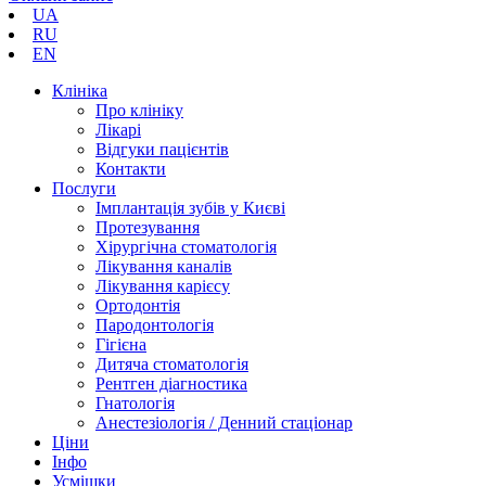
UA
RU
EN
Клініка
Про клініку
Лікарі
Відгуки пацієнтів
Контакти
Послуги
Імплантація зубів у Києві
Протезування
Хірургічна стоматологія
Лікування каналів
Лікування карієсу
Ортодонтія
Пародонтологія
Гігієна
Дитяча стоматологія
Рентген діагностика
Гнатологія
Анестезіологія / Денний стаціонар
Ціни
Інфо
Усмішки